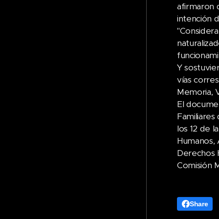
afirmaron 
intención d
"Considera
naturaliza
funcionami
Y sostuvie
vías corre
Memoria, V
El documen
Familiares
los 12 de 
Humanos, 
Derechos H
Comisión M
Share