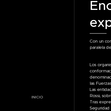
Enc
exp
Con un com
paralela d
Los organi
conformaci
denominaci
las Fuerza
Las entida
Rossi, sob
INICIO
Tras expre
Seguridad 